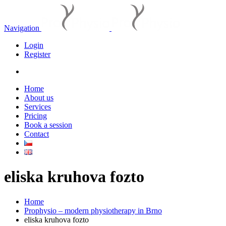
Navigation
Login
Register
Home
About us
Services
Pricing
Book a session
Contact
eliska
kruhova fozto
Home
Prophysio – modern physiotherapy in Brno
eliska kruhova fozto