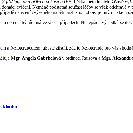
 být příčinou nezdařilých pokusů o IVF
. Léčba metodou Mojžíšové vyžad
á domácí cvičení. Neméně podstatná součást léčby se však odehrává v pr
případě nalezení zvýšeného napětí příslušnou oblast jemným tlakem ošetř
dnost a nemusí být účinná ve všech případech. Nejlepších výsledků se 
ařem
a fyzioterapeutem, abyste zjistili, zda je fyzioterapie pro vás vhodná
měřuje
Mgr. Angela Gabrhelová
v ordinaci Raisova a
Mgr. Alexandr
ho kloubu