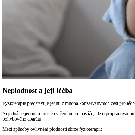
Neplodnost a její léčba
Fyzioterapie představuje jednu z mnoha konzervativních cest pro léčb
Nejedná se jenom o prosté cvičení nebo masáže, ale o propracovanou 
pohybového aparátu.
Mezi způsoby ovlivnění plodnosti skrze fyzioterapii: