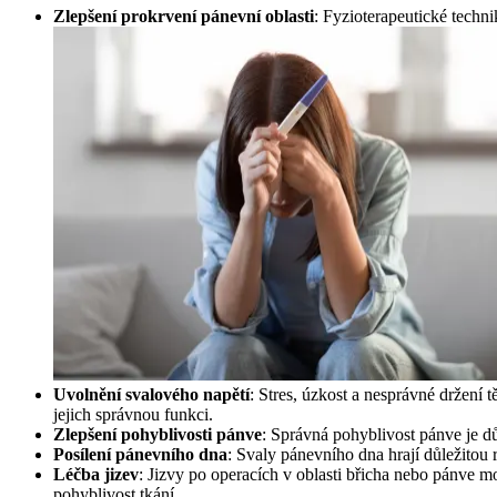
Zlepšení prokrvení pánevní oblasti
: Fyzioterapeutické techn
Uvolnění svalového napětí
: Stres, úzkost a nesprávné držení 
jejich správnou funkci.
Zlepšení pohyblivosti pánve
: Správná pohyblivost pánve je d
Posílení pánevního dna
: Svaly pánevního dna hrají důležitou r
Léčba jizev
: Jizvy po operacích v oblasti břicha nebo pánve mo
pohyblivost tkání.