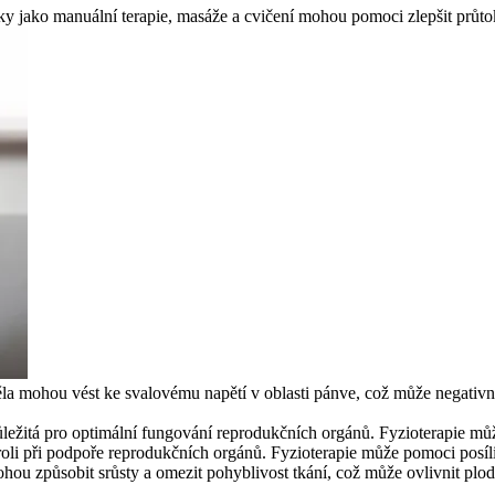
iky jako manuální terapie, masáže a cvičení mohou pomoci zlepšit průto
těla mohou vést ke svalovému napětí v oblasti pánve, což může negativn
ůležitá pro optimální fungování reprodukčních orgánů. Fyzioterapie můž
oli při podpoře reprodukčních orgánů. Fyzioterapie může pomoci posílit 
hou způsobit srůsty a omezit pohyblivost tkání, což může ovlivnit plod