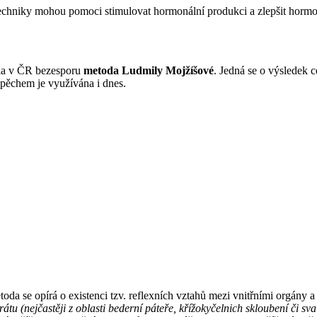
 techniky mohou pomoci stimulovat hormonální produkci a zlepšit horm
tala v ČR bezesporu
metoda Ludmily Mojžíšové
. Jedná se o výsledek 
pěchem je využívána i dnes.
oda se opírá o existenci tzv. reflexních vztahů mezi vnitřními orgán
tu (nejčastěji z oblasti bederní páteře,
křížokyčelnich skloubení či sv