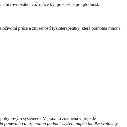
onální rovnováhu, což může být prospěšné pro plodnost.
celoživotní práce a zkušeností fyzioterapeutky, která pomohla mnoha
y a pohybovým systémem. V praxi to znamená v případě
alů pánevního dna) mohou podnítit zvýšení napětí hladké
svaloviny