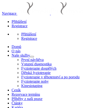
Navigace
Přihlášení
Registrace
Přihlášení
Registrace
Domů
O nás
Naše služby
První návštěva
Vstupní diagnostika
Fyzioterapie dospělých
Dětská fyzioterapie
Fyzioterapie v těhotenství a po porodu
Fyzioterapie nohy
Kinesiotaping
Ceník
Rezervace termínu
Příběhy z naši praxe
Články
Kariéra