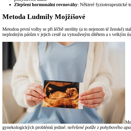
Zlepšení hormonální rovnováhy
: Některé fyzioterapeutické
Metoda Ludmily Mojžíšové
Metodou první volby se při léčbě sterility (a to nejenom té ženské) s
neplodným párům v jejich cestě za vytouženým dítětem a s velkým ús
Met
gynekologických problémů jediné:
neřešené potíže z pohybového apará