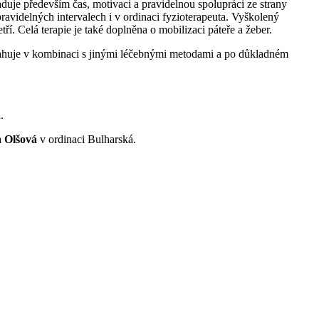
uje především čas, motivaci a pravidelnou spolupráci ze strany
avidelných intervalech i v ordinaci fyzioterapeuta. Vyškolený
í. Celá terapie je také doplněna o mobilizaci páteře a žeber.
dosahuje v kombinaci s jinými léčebnými metodami a po důkladném
.
a Olšová
v ordinaci Bulharská.