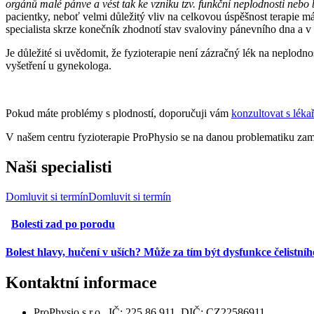
orgánů malé pánve a vést tak ke vzniku tzv. funkční neplodnosti nebo
pacientky, neboť velmi důležitý vliv na celkovou úspěšnost terapie m
specialista skrze konečník zhodnotí stav svaloviny pánevního dna a v 
Je důležité si uvědomit, že fyzioterapie není zázračný lék na neplo
vyšetření u gynekologa.
Pokud máte problémy s plodností, doporučuji vám
konzultovat s lék
V našem centru fyzioterapie ProPhysio se na danou problematiku za
Naši specialisti
Domluvit si termín
Domluvit si termín
Bolesti zad po porodu
Bolest hlavy, hučení v uších? Může za tím být dysfunkce čelistní
Kontaktní
informace
ProPhysio s.r.o., IČ: 225 86 911, DIČ: CZ22586911