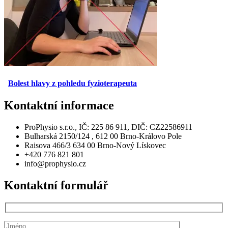
Bolest hlavy z pohledu fyzioterapeuta
Kontaktní
informace
ProPhysio s.r.o., IČ: 225 86 911, DIČ: CZ22586911
Bulharská 2150/124 , 612 00 Brno-Královo Pole
Raisova 466/3 634 00 Brno-Nový Lískovec
+420 776 821 801
info@prophysio.cz
Kontaktní
formulář