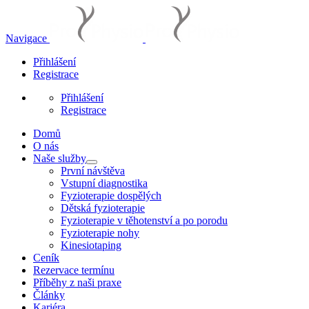
Navigace
Přihlášení
Registrace
Přihlášení
Registrace
Domů
O nás
Naše služby
První návštěva
Vstupní diagnostika
Fyzioterapie dospělých
Dětská fyzioterapie
Fyzioterapie v těhotenství a po porodu
Fyzioterapie nohy
Kinesiotaping
Ceník
Rezervace termínu
Příběhy z naši praxe
Články
Kariéra