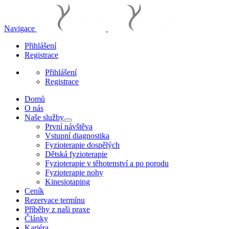
Navigace
Přihlášení
Registrace
Přihlášení
Registrace
Domů
O nás
Naše služby
První návštěva
Vstupní diagnostika
Fyzioterapie dospělých
Dětská fyzioterapie
Fyzioterapie v těhotenství a po porodu
Fyzioterapie nohy
Kinesiotaping
Ceník
Rezervace termínu
Příběhy z naši praxe
Články
Kariéra