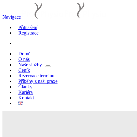
Navigace
Přihlášení
Registrace
Domů
O nás
Naše služby
Ceník
Rezervace termínu
Příběhy z naši praxe
Články
Kariéra
Kontakt