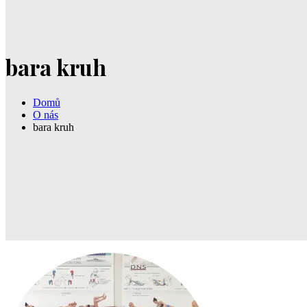
bara
kruh
Domů
O nás
bara kruh