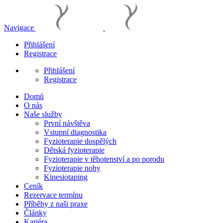
Navigace
Přihlášení
Registrace
Přihlášení
Registrace
Domů
O nás
Naše služby
První návštěva
Vstupní diagnostika
Fyzioterapie dospělých
Dětská fyzioterapie
Fyzioterapie v těhotenství a po porodu
Fyzioterapie nohy
Kinesiotaping
Ceník
Rezervace termínu
Příběhy z naši praxe
Články
Kariéra