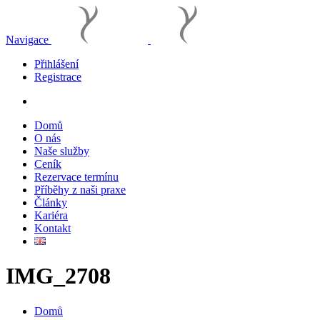
Navigace
Přihlášení
Registrace
Domů
O nás
Naše služby
Ceník
Rezervace termínu
Příběhy z naši praxe
Články
Kariéra
Kontakt
IMG_2708
Domů