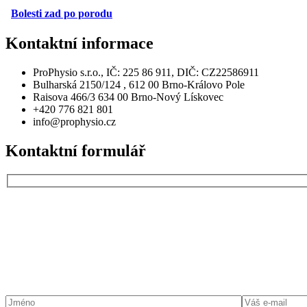
Bolesti zad po porodu
Kontaktní
informace
ProPhysio s.r.o., IČ: 225 86 911, DIČ: CZ22586911
Bulharská 2150/124 , 612 00 Brno-Královo Pole
Raisova 466/3 634 00 Brno-Nový Lískovec
+420 776 821 801
info@prophysio.cz
Kontaktní
formulář